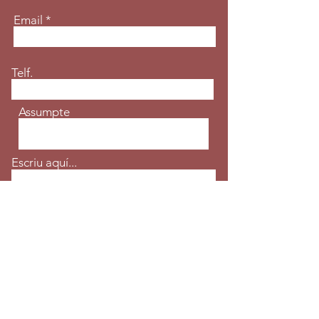
Email
Telf.
Assumpte
Escriu aquí...
Enviar
Avinguda de les Escoles s/n
Email:
ctennissantfeliu@gmail.com